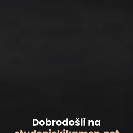
Mi smo
porodična