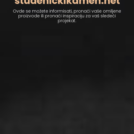
kompanija
kojoj su
klijenti i kvalitet na
prvom mestu!
Raznovrsna ponuda i preko 100 zadovoljnih klijenata
širom regiona su najbolja preporuka.